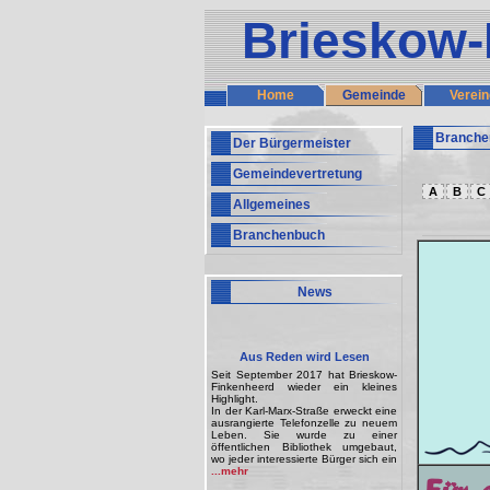
Brieskow-
Home
Gemeinde
Verein
Branche
Der Bürgermeister
Gemeindevertretung
A
B
C
Allgemeines
Branchenbuch
News
Aus Reden wird Lesen
Seit September 2017 hat Brieskow-
Finkenheerd wieder ein kleines
Highlight.
In der Karl-Marx-Straße erweckt eine
ausrangierte Telefonzelle zu neuem
Leben. Sie wurde zu einer
öffentlichen Bibliothek umgebaut,
wo jeder interessierte Bürger sich ein
...mehr
Für 