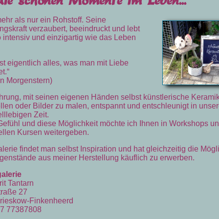
mehr als nur ein Rohstoff. Seine
ngskraft verzaubert, beeindruckt und lebt
intensiv und einzigartig wie das Leben
st eigentlich alles, was man mit Liebe
t.“
an Morgenstern)
hrung, mit seinen eigenen Händen selbst künstlerische Kerami
llen oder Bilder zu malen, entspannt und entschleunigt in unser
lllebigen Zeit.
efühl und diese Möglichkeit möchte ich Ihnen in Workshops u
ellen Kursen weitergeben.
alerie findet man selbst Inspiration und hat gleichzeitig die Mögl
genstände aus meiner Herstellung käuflich zu erwerben.
alerie
it Tantarn
traße 27
rieskow-Finkenheerd
157 77387808