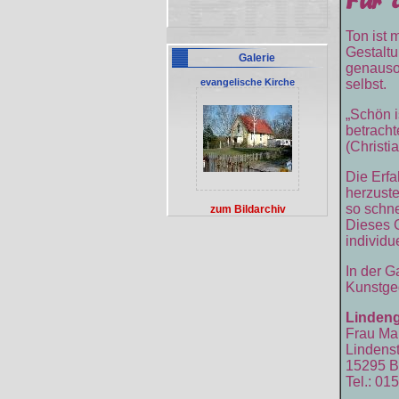
Ton ist 
Gestaltu
Galerie
genauso 
evangelische Kirche
selbst.
„Schön i
betrachte
(Christi
Die Erfa
herzuste
so schne
zum Bildarchiv
Dieses G
individu
In der G
Kunstge
Lindeng
Frau Mar
Lindens
15295 B
Tel.: 0