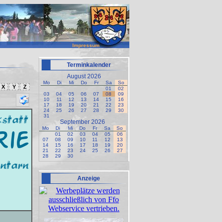
Impressum
Terminkalender
August 2026
Mo
Di
Mi
Do
Fr
Sa
So
X
Y
Z
01
02
03
04
05
06
07
08
09
10
11
12
13
14
15
16
17
18
19
20
21
22
23
24
25
26
27
28
29
30
statt
31
September 2026
Mo
Di
Mi
Do
Fr
Sa
So
rie
01
02
03
04
05
06
07
08
09
10
11
12
13
14
15
16
17
18
19
20
21
22
23
24
25
26
27
28
29
30
ntarn
Anzeige