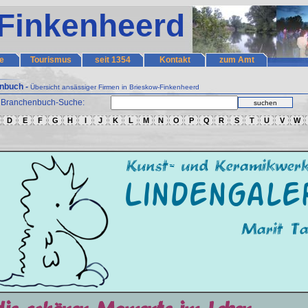
Finkenheerd
e
Tourismus
seit 1354
Kontakt
zum Amt
nbuch -
Übersicht ansässiger Firmen in Brieskow-Finkenheerd
Branchenbuch-Suche:
suchen
D
E
F
G
H
I
J
K
L
M
N
O
P
Q
R
S
T
U
V
W
Kunst- und Keramikwerk
Lindengale
Marit Ta
die schönen Momente im Leben...