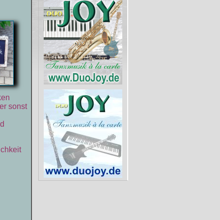
ken
er sonst
nd
ichkeit