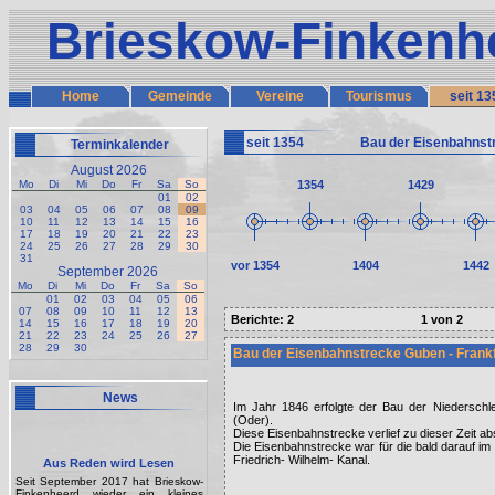
Brieskow-Finkenh
Home
Gemeinde
Vereine
Tourismus
seit 13
seit 1354
Bau der Eisenbahnstr
Terminkalender
August 2026
Mo
Di
Mi
Do
Fr
Sa
So
1354
1429
01
02
03
04
05
06
07
08
09
10
11
12
13
14
15
16
17
18
19
20
21
22
23
24
25
26
27
28
29
30
31
vor 1354
1404
1442
September 2026
Mo
Di
Mi
Do
Fr
Sa
So
01
02
03
04
05
06
07
08
09
10
11
12
13
Berichte: 2
1 von 2
14
15
16
17
18
19
20
21
22
23
24
25
26
27
28
29
30
Bau der Eisenbahnstrecke Guben - Frankf
News
Im Jahr 1846 erfolgte der Bau der Niedersch
(Oder).
Diese Eisenbahnstrecke verlief zu dieser Zeit ab
Die Eisenbahnstrecke war für die bald darauf im
Friedrich- Wilhelm- Kanal.
Aus Reden wird Lesen
Seit September 2017 hat Brieskow-
Finkenheerd wieder ein kleines