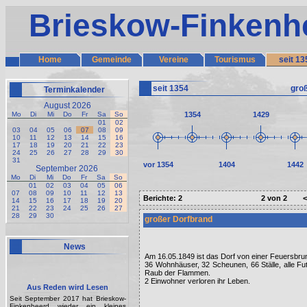
Brieskow-Finkenh
Home
Gemeinde
Vereine
Tourismus
seit 13
seit 1354
gro
Terminkalender
August 2026
Mo
Di
Mi
Do
Fr
Sa
So
1354
1429
01
02
03
04
05
06
07
08
09
10
11
12
13
14
15
16
17
18
19
20
21
22
23
24
25
26
27
28
29
30
31
vor 1354
1404
1442
September 2026
Mo
Di
Mi
Do
Fr
Sa
So
01
02
03
04
05
06
07
08
09
10
11
12
13
Berichte: 2
2 von 2
14
15
16
17
18
19
20
21
22
23
24
25
26
27
28
29
30
großer Dorfbrand
News
Am 16.05.1849 ist das Dorf von einer Feuersbru
36 Wohnhäuser, 32 Scheunen, 66 Ställe, alle Fu
Raub der Flammen.
2 Einwohner verloren ihr Leben.
Aus Reden wird Lesen
Seit September 2017 hat Brieskow-
Finkenheerd wieder ein kleines