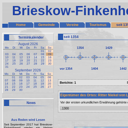
Brieskow-Finkenh
Home
Gemeinde
Vereine
Tourismus
seit 13
seit 1354
Terminkalender
August 2026
Mo
Di
Mi
Do
Fr
Sa
So
1354
1429
01
02
03
04
05
06
07
08
09
10
11
12
13
14
15
16
17
18
19
20
21
22
23
24
25
26
27
28
29
30
31
vor 1354
1404
1442
September 2026
Mo
Di
Mi
Do
Fr
Sa
So
01
02
03
04
05
06
07
08
09
10
11
12
13
Berichte: 1
14
15
16
17
18
19
20
21
22
23
24
25
26
27
28
29
30
Eigentümer des Ortes: Ritter Niekel von
Vor der ersten urkundlichen Erwähnung gehörte 
News
..1300
Aus Reden wird Lesen
Seit September 2017 hat Brieskow-
[Anzeige]
Finkenheerd wieder ein kleines