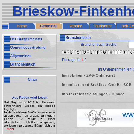
Brieskow-Finkenh
Home
Gemeinde
Vereine
Tourismus
seit 13
Branchenbuch
Der Bürgermeister
Branchenbuch-Suche:
Gemeindevertretung
A
B
C
D
E
F
G
H
I
J
K
Allgemeines
Einträge für
I
: 2
Branchenbuch
Ihr Unternehmen fehlt
Immobilien - ZVG-Online.net
News
Ingenieur- und Stahlbau GmbH - SGB
Internetdienstleistungen - Hibaco
Aus Reden wird Lesen
Seit September 2017 hat Brieskow-
Finkenheerd wieder ein kleines
[Anzeige]
Highlight.
In der Karl-Marx-Straße erweckt eine
ausrangierte Telefonzelle zu neuem
Leben. Sie wurde zu einer
öffentlichen Bibliothek umgebaut,
wo jeder interessierte Bürger sich ein
...mehr