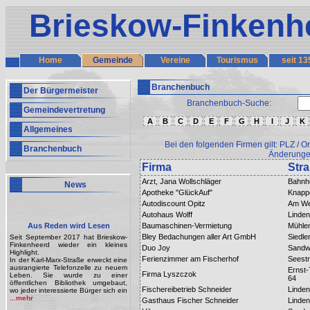
Brieskow-Finkenh
Home
Gemeinde
Vereine
Tourismus
seit 13
Branchenbuch
Der Bürgermeister
Branchenbuch-Suche:
Gemeindevertretung
A
B
C
D
E
F
G
H
I
J
K
Allgemeines
Bei den folgenden Firmen gilt: PLZ / O
Branchenbuch
Änderungen
Firma
Str
Arzt, Jana Wollschläger
Bahnh
News
Apotheke "GlückAuf"
Knapp
Autodiscount Opitz
Am We
Autohaus Wolff
Linden
Aus Reden wird Lesen
Baumaschinen-Vermietung
Mühle
Bley Bedachungen aller Art GmbH
Siedle
Seit September 2017 hat Brieskow-
Finkenheerd wieder ein kleines
Duo Joy
Sandw
Highlight.
Ferienzimmer am Fischerhof
Seest
In der Karl-Marx-Straße erweckt eine
ausrangierte Telefonzelle zu neuem
Ernst
Firma Lyszczok
Leben. Sie wurde zu einer
64
öffentlichen Bibliothek umgebaut,
Fischereibetrieb Schneider
Linden
wo jeder interessierte Bürger sich ein
...mehr
Gasthaus Fischer Schneider
Linden