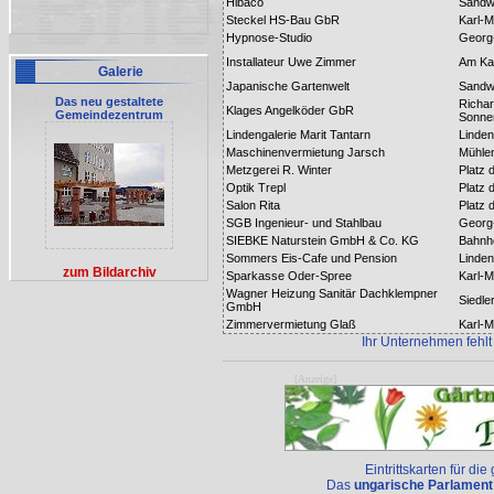
Hibaco
Sandw
Steckel HS-Bau GbR
Karl-M
Hypnose-Studio
Georg-
Installateur Uwe Zimmer
Am Ka
Galerie
Japanische Gartenwelt
Sandw
Das neu gestaltete
Richar
Klages Angelköder GbR
Gemeindezentrum
Sonne
Lindengalerie Marit Tantarn
Linden
Maschinenvermietung Jarsch
Mühle
Metzgerei R. Winter
Platz 
Optik Trepl
Platz 
Salon Rita
Platz 
SGB Ingenieur- und Stahlbau
Georg
SIEBKE Naturstein GmbH & Co. KG
Bahnh
Sommers Eis-Cafe und Pension
Linden
zum Bildarchiv
Sparkasse Oder-Spree
Karl-M
Wagner Heizung Sanitär Dachklempner
Siedle
GmbH
Zimmervermietung Glaß
Karl-M
Ihr Unternehmen fehlt
[Anzeige]
Eintrittskarten für di
Das
ungarische Parlament