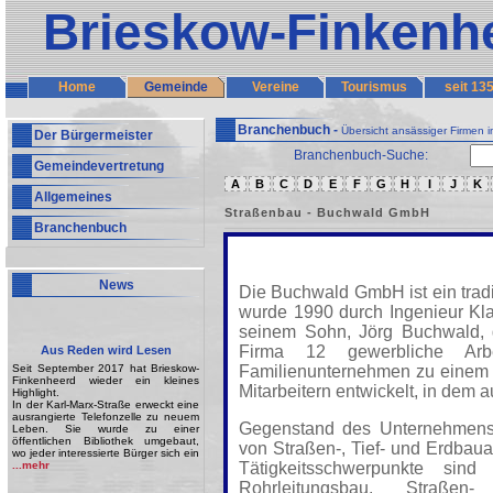
Brieskow-Finkenh
Home
Gemeinde
Vereine
Tourismus
seit 13
Branchenbuch -
Übersicht ansässiger Firmen 
Der Bürgermeister
Branchenbuch-Suche:
Gemeindevertretung
A
B
C
D
E
F
G
H
I
J
K
Allgemeines
Straßenbau - Buchwald GmbH
Branchenbuch
News
Die Buchwald GmbH ist ein trad
wurde 1990 durch Ingenieur Kl
seinem Sohn, Jörg Buchwald, g
Firma 12 gewerbliche Arb
Aus Reden wird Lesen
Seit September 2017 hat Brieskow-
Familienunternehmen zu einem 
Finkenheerd wieder ein kleines
Mitarbeitern entwickelt, in dem a
Highlight.
In der Karl-Marx-Straße erweckt eine
ausrangierte Telefonzelle zu neuem
Gegenstand des Unternehmens 
Leben. Sie wurde zu einer
öffentlichen Bibliothek umgebaut,
von Straßen-, Tief- und Erdbauar
wo jeder interessierte Bürger sich ein
...mehr
Tätigkeitsschwerpunkte sind
Rohrleitungsbau, Straße